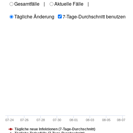
Gesamtfälle
|
Aktuelle Fälle
|
Tägliche Änderung
7-Tage-Durchschnitt benutzen
07-24
07-26
07-28
07-30
08-01
08-03
08-05
08-07
Tägliche neue Infektionen (7-Tage-Durchschnitt)