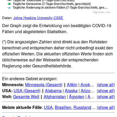
Tägliche Todesfälle (7-Tage-Durchschnitt)
Tägliche Genesene (7-Tage-Durchschnitt, geschätzt)
Tagliche Änderung in aktiven Fällen (7-Tage-Durchschnitt, ges…
Highcharts.com
Daten:
Johns Hopkins University CSSE
Der Graph zeigt die Entwicklung von bestätigten COVID-19
Fällen und abgeleiteten Statistiken.
(*) Die angezeigten Zahlen sind direkt aus den Rohdaten
berechnet und entsprechen daher nicht unbedingt exakt den
offiziellen Werten. Die aktuellen offiziellen Werte finden sich
üblicherweise auf der Webseite der entsprechenden
Regierung oder Gesundheitsbehörde.
Ein anderes Gebiet anzeigen:
Minnesota:
Minnesota (Gesamt)
‖
Aitkin
|
Anoka
|
Becker
(show all)
|
Be
USA:
USA (Gesamt)
‖
Alabama
|
Alaska
|
Arizona
|
(show all)
Arkansas
Welt:
Gesamte Welt
‖
Afghanistan
|
Ägypten
|
Albanien
(show all)
|
Alge
Meiste aktuelle Fälle
:
USA
,
Brasilien
,
Russland
,
Indien
(show all)
,
Mexi