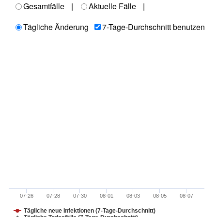
Gesamtfälle
|
Aktuelle Fälle
|
Tägliche Änderung
7-Tage-Durchschnitt benutzen
07-26
07-28
07-30
08-01
08-03
08-05
08-07
Tägliche neue Infektionen (7-Tage-Durchschnitt)