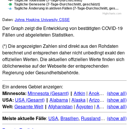
Tägliche Todesfälle (7-Tage-Durchschnitt)
Tägliche Genesene (7-Tage-Durchschnitt, geschätzt)
Tagliche Änderung in aktiven Fällen (7-Tage-Durchschnitt, ges…
Highcharts.com
Daten:
Johns Hopkins University CSSE
Der Graph zeigt die Entwicklung von bestätigten COVID-19
Fällen und abgeleiteten Statistiken.
(*) Die angezeigten Zahlen sind direkt aus den Rohdaten
berechnet und entsprechen daher nicht unbedingt exakt den
offiziellen Werten. Die aktuellen offiziellen Werte finden sich
üblicherweise auf der Webseite der entsprechenden
Regierung oder Gesundheitsbehörde.
Ein anderes Gebiet anzeigen:
Minnesota:
Minnesota (Gesamt)
‖
Aitkin
|
Anoka
|
Becker
(show all)
|
Be
USA:
USA (Gesamt)
‖
Alabama
|
Alaska
|
Arizona
|
(show all)
Arkansas
Welt:
Gesamte Welt
‖
Afghanistan
|
Ägypten
|
Albanien
(show all)
|
Alge
Meiste aktuelle Fälle
:
USA
,
Brasilien
,
Russland
,
Indien
(show all)
,
Mexi