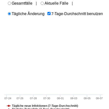
Gesamtfälle
|
Aktuelle Fälle
|
Tägliche Änderung
7-Tage-Durchschnitt benutzen
07-24
07-26
07-28
07-30
08-01
08-03
08-05
08-07
Tägliche neue Infektionen (7-Tage-Durchschnitt)