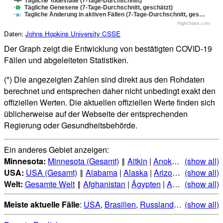
Tägliche Todesfälle (7-Tage-Durchschnitt)
Tägliche Genesene (7-Tage-Durchschnitt, geschätzt)
Tagliche Änderung in aktiven Fällen (7-Tage-Durchschnitt, ges…
Highcharts.com
Daten:
Johns Hopkins University CSSE
Der Graph zeigt die Entwicklung von bestätigten COVID-19
Fällen und abgeleiteten Statistiken.
(*) Die angezeigten Zahlen sind direkt aus den Rohdaten
berechnet und entsprechen daher nicht unbedingt exakt den
offiziellen Werten. Die aktuellen offiziellen Werte finden sich
üblicherweise auf der Webseite der entsprechenden
Regierung oder Gesundheitsbehörde.
Ein anderes Gebiet anzeigen:
Minnesota:
Minnesota (Gesamt)
‖
Aitkin
|
Anoka
|
Becker
(show all)
|
Be
USA:
USA (Gesamt)
‖
Alabama
|
Alaska
|
Arizona
|
(show all)
Arkansas
Welt:
Gesamte Welt
‖
Afghanistan
|
Ägypten
|
Albanien
(show all)
|
Alge
Meiste aktuelle Fälle
:
USA
,
Brasilien
,
Russland
,
Indien
(show all)
,
Mexi