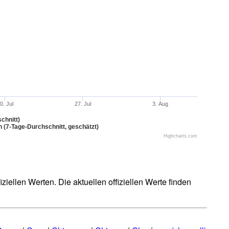
0. Jul
27. Jul
3. Aug
chnitt)
n (7-Tage-Durchschnitt, geschätzt)
Highcharts.com
iellen Werten. Die aktuellen offiziellen Werte finden