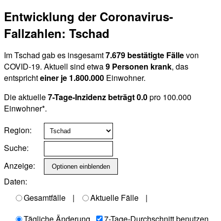
Entwicklung der Coronavirus-
Fallzahlen: Tschad
Im Tschad gab es insgesamt
7.679 bestätigte Fälle
von
COVID-19. Aktuell sind etwa
9 Personen krank
, das
entspricht
einer je 1.800.000
Einwohner.
Die aktuelle
7-Tage-Inzidenz beträgt 0.0
pro 100.000
Einwohner*.
Region:
Suche:
Anzeige:
Daten:
Gesamtfälle
|
Aktuelle Fälle
|
Tägliche Änderung
7-Tage-Durchschnitt benutzen