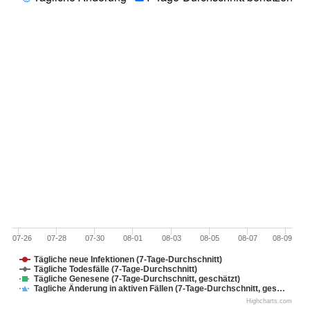
07-26
07-28
07-30
08-01
08-03
08-05
08-07
08-09
Tägliche neue Infektionen (7-Tage-Durchschnitt)
Tägliche Todesfälle (7-Tage-Durchschnitt)
Tägliche Genesene (7-Tage-Durchschnitt, geschätzt)
Tagliche Änderung in aktiven Fällen (7-Tage-Durchschnitt, ges…
Highcharts.com