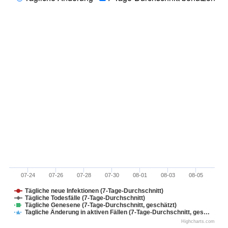
07-24
07-26
07-28
07-30
08-01
08-03
08-05
Tägliche neue Infektionen (7-Tage-Durchschnitt)
Tägliche Todesfälle (7-Tage-Durchschnitt)
Tägliche Genesene (7-Tage-Durchschnitt, geschätzt)
Tagliche Änderung in aktiven Fällen (7-Tage-Durchschnitt, ges…
Highcharts.com