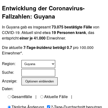
Entwicklung der Coronavirus-
Fallzahlen: Guyana
In Guyana gab es insgesamt
73.075 bestätigte Fälle
von
COVID-19. Aktuell sind etwa
19 Personen krank
, das
entspricht
einer je 41.000
Einwohner.
Die aktuelle
7-Tage-Inzidenz beträgt 0.7
pro 100.000
Einwohner*.
Region:
Suche:
Anzeige:
Daten:
Gesamtfälle
|
Aktuelle Fälle
|
Tägliche Änderung
7-Tage-Durchschnitt benutzen