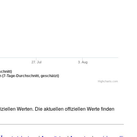
27. Jul
3. Aug
chnitt)
n (7-Tage-Durchschnitt, geschätzt)
Highcharts.com
iellen Werten. Die aktuellen offiziellen Werte finden