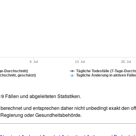
6. Jul
13. Jul
20. Jul
ge-Durchschnitt)
Tägliche Todesfälle (7-Tage-Durchs
hschnitt, geschätzt)
Tagliche Änderung in aktiven Fälle
 Fällen und abgeleiteten Statistiken.
berechnet und entsprechen daher nicht unbedingt exakt den offiz
n Regierung oder Gesundheitsbehörde.