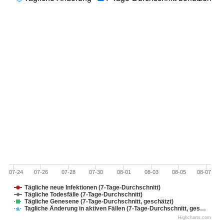
07-24
07-26
07-28
07-30
08-01
08-03
08-05
08-07
Tägliche neue Infektionen (7-Tage-Durchschnitt)
Tägliche Todesfälle (7-Tage-Durchschnitt)
Tägliche Genesene (7-Tage-Durchschnitt, geschätzt)
Tagliche Änderung in aktiven Fällen (7-Tage-Durchschnitt, ges…
Highcharts.com