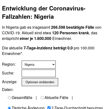
Entwicklung der Coronavirus-
Fallzahlen: Nigeria
In Nigeria gab es insgesamt
266.598 bestätigte Fälle
von
COVID-19. Aktuell sind etwa
120 Personen krank
, das
entspricht
einer je 1.600.000
Einwohner.
Die aktuelle
7-Tage-Inzidenz beträgt 0.0
pro 100.000
Einwohner*.
Region:
Suche:
Anzeige:
Daten:
Gesamtfälle
|
Aktuelle Fälle
|
Tägliche Änderung
7-Tage-Durchschnitt benutzen