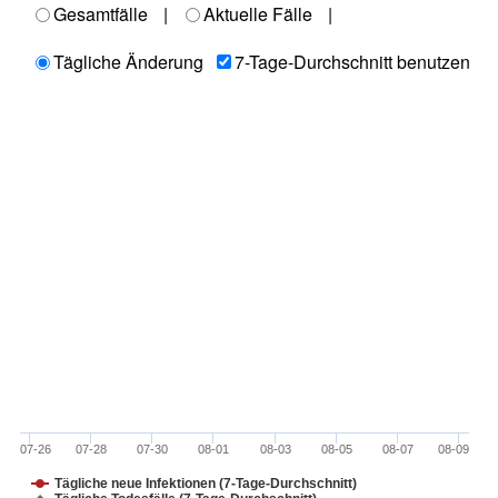
Gesamtfälle
|
Aktuelle Fälle
|
Tägliche Änderung
7-Tage-Durchschnitt benutzen
07-26
07-28
07-30
08-01
08-03
08-05
08-07
08-09
Tägliche neue Infektionen (7-Tage-Durchschnitt)