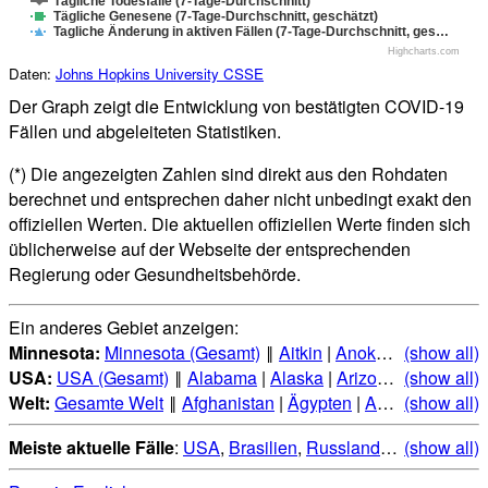
Tägliche Todesfälle (7-Tage-Durchschnitt)
Tägliche Genesene (7-Tage-Durchschnitt, geschätzt)
Tagliche Änderung in aktiven Fällen (7-Tage-Durchschnitt, ges…
Highcharts.com
Daten:
Johns Hopkins University CSSE
Der Graph zeigt die Entwicklung von bestätigten COVID-19
Fällen und abgeleiteten Statistiken.
(*) Die angezeigten Zahlen sind direkt aus den Rohdaten
berechnet und entsprechen daher nicht unbedingt exakt den
offiziellen Werten. Die aktuellen offiziellen Werte finden sich
üblicherweise auf der Webseite der entsprechenden
Regierung oder Gesundheitsbehörde.
Ein anderes Gebiet anzeigen:
Minnesota:
Minnesota (Gesamt)
‖
Aitkin
|
Anoka
|
Becker
(show all)
|
Be
USA:
USA (Gesamt)
‖
Alabama
|
Alaska
|
Arizona
|
(show all)
Arkansas
Welt:
Gesamte Welt
‖
Afghanistan
|
Ägypten
|
Albanien
(show all)
|
Alge
Meiste aktuelle Fälle
:
USA
,
Brasilien
,
Russland
,
Indien
(show all)
,
Mexi