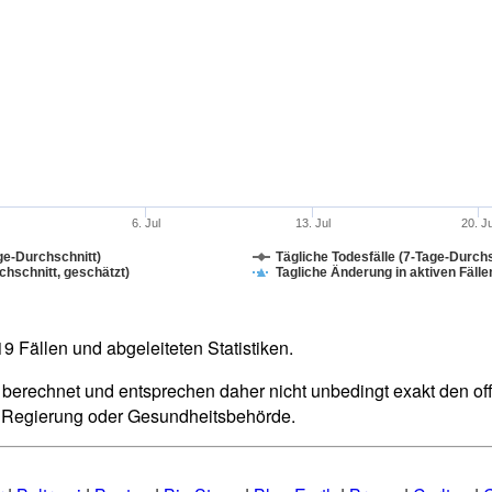
6. Jul
13. Jul
20. J
ge-Durchschnitt)
Tägliche Todesfälle (7-Tage-Durchs
hschnitt, geschätzt)
Tagliche Änderung in aktiven Fälle
 Fällen und abgeleiteten Statistiken.
berechnet und entsprechen daher nicht unbedingt exakt den offiz
n Regierung oder Gesundheitsbehörde.