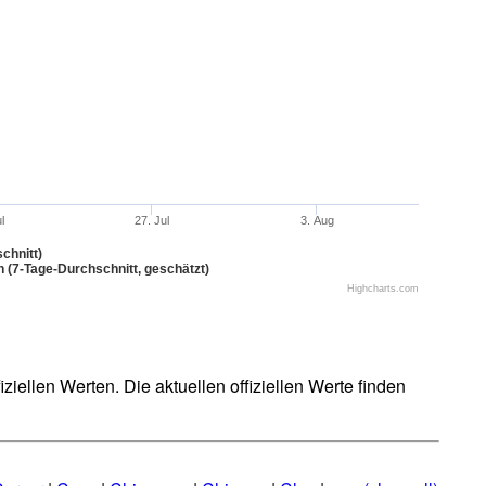
ul
27. Jul
3. Aug
chnitt)
n (7-Tage-Durchschnitt, geschätzt)
Highcharts.com
iellen Werten. Die aktuellen offiziellen Werte finden