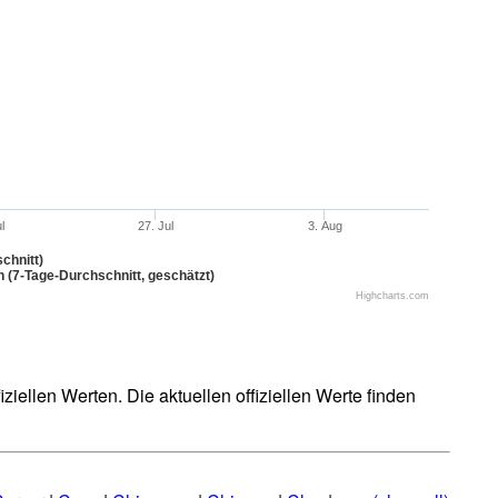
ul
27. Jul
3. Aug
chnitt)
n (7-Tage-Durchschnitt, geschätzt)
Highcharts.com
iellen Werten. Die aktuellen offiziellen Werte finden