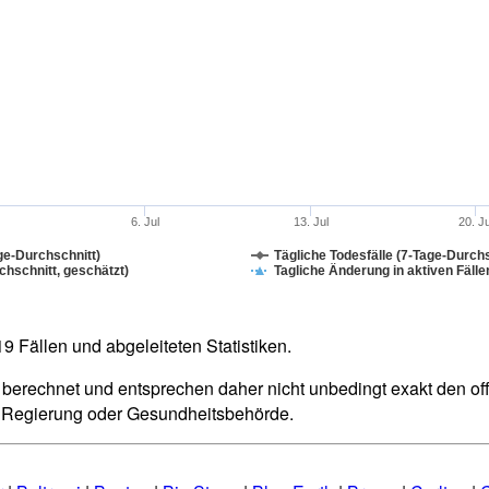
6. Jul
13. Jul
20. J
ge-Durchschnitt)
Tägliche Todesfälle (7-Tage-Durchs
hschnitt, geschätzt)
Tagliche Änderung in aktiven Fälle
 Fällen und abgeleiteten Statistiken.
berechnet und entsprechen daher nicht unbedingt exakt den offiz
n Regierung oder Gesundheitsbehörde.