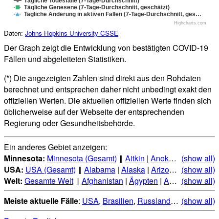
Tägliche Todesfälle (7-Tage-Durchschnitt)
Tägliche Genesene (7-Tage-Durchschnitt, geschätzt)
Tagliche Änderung in aktiven Fällen (7-Tage-Durchschnitt, ges…
Highcharts.com
Daten:
Johns Hopkins University CSSE
Der Graph zeigt die Entwicklung von bestätigten COVID-19
Fällen und abgeleiteten Statistiken.
(*) Die angezeigten Zahlen sind direkt aus den Rohdaten
berechnet und entsprechen daher nicht unbedingt exakt den
offiziellen Werten. Die aktuellen offiziellen Werte finden sich
üblicherweise auf der Webseite der entsprechenden
Regierung oder Gesundheitsbehörde.
Ein anderes Gebiet anzeigen:
Minnesota:
Minnesota (Gesamt)
‖
Aitkin
|
Anoka
|
Becker
(show all)
|
Be
USA:
USA (Gesamt)
‖
Alabama
|
Alaska
|
Arizona
|
(show all)
Arkansas
Welt:
Gesamte Welt
‖
Afghanistan
|
Ägypten
|
Albanien
(show all)
|
Alge
Meiste aktuelle Fälle
:
USA
,
Brasilien
,
Russland
,
Indien
(show all)
,
Mexi