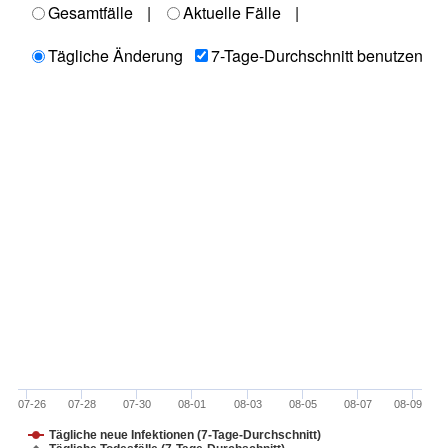
Gesamtfälle
|
Aktuelle Fälle
|
Tägliche Änderung
7-Tage-Durchschnitt benutzen
07-26
07-28
07-30
08-01
08-03
08-05
08-07
08-09
Tägliche neue Infektionen (7-Tage-Durchschnitt)