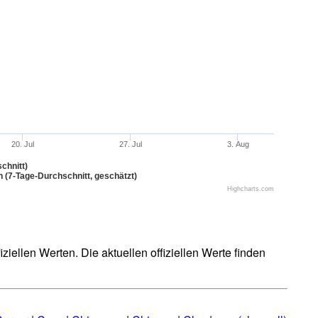
20. Jul
27. Jul
3. Aug
chnitt)
n (7-Tage-Durchschnitt, geschätzt)
Highcharts.com
iellen Werten. Die aktuellen offiziellen Werte finden