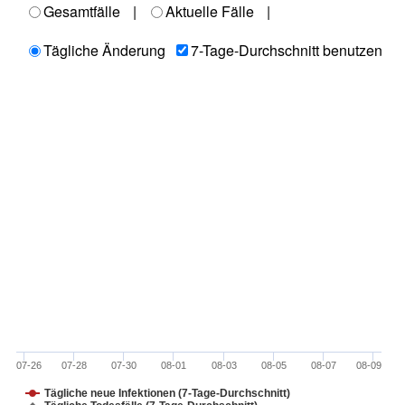
Gesamtfälle
|
Aktuelle Fälle
|
Tägliche Änderung
7-Tage-Durchschnitt benutzen
07-26
07-28
07-30
08-01
08-03
08-05
08-07
08-09
Tägliche neue Infektionen (7-Tage-Durchschnitt)