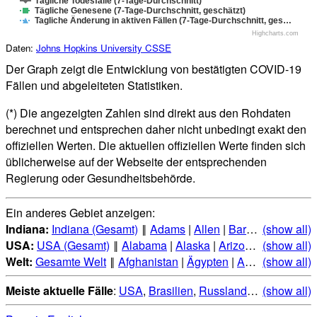
Tägliche Todesfälle (7-Tage-Durchschnitt)
Tägliche Genesene (7-Tage-Durchschnitt, geschätzt)
Tagliche Änderung in aktiven Fällen (7-Tage-Durchschnitt, ges…
Highcharts.com
Daten:
Johns Hopkins University CSSE
Der Graph zeigt die Entwicklung von bestätigten COVID-19
Fällen und abgeleiteten Statistiken.
(*) Die angezeigten Zahlen sind direkt aus den Rohdaten
berechnet und entsprechen daher nicht unbedingt exakt den
offiziellen Werten. Die aktuellen offiziellen Werte finden sich
üblicherweise auf der Webseite der entsprechenden
Regierung oder Gesundheitsbehörde.
Ein anderes Gebiet anzeigen:
Indiana:
Indiana (Gesamt)
‖
Adams
|
Allen
|
Bartholomew
(show all)
|
Be
USA:
USA (Gesamt)
‖
Alabama
|
Alaska
|
Arizona
|
(show all)
Arkansas
Welt:
Gesamte Welt
‖
Afghanistan
|
Ägypten
|
Albanien
(show all)
|
Alge
Meiste aktuelle Fälle
:
USA
,
Brasilien
,
Russland
,
Indien
(show all)
,
Mexi