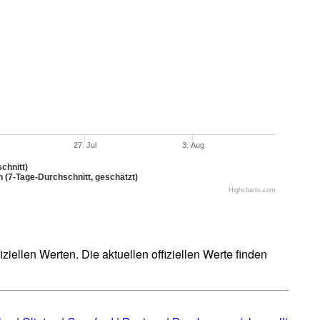
27. Jul
3. Aug
chnitt)
n (7-Tage-Durchschnitt, geschätzt)
Highcharts.com
iellen Werten. Die aktuellen offiziellen Werte finden