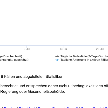
6. Jul
13. Jul
20. Jul
ge-Durchschnitt)
Tägliche Todesfälle (7-Tage-Durchs
hschnitt, geschätzt)
Tagliche Änderung in aktiven Fälle
 Fällen und abgeleiteten Statistiken.
berechnet und entsprechen daher nicht unbedingt exakt den offiz
n Regierung oder Gesundheitsbehörde.