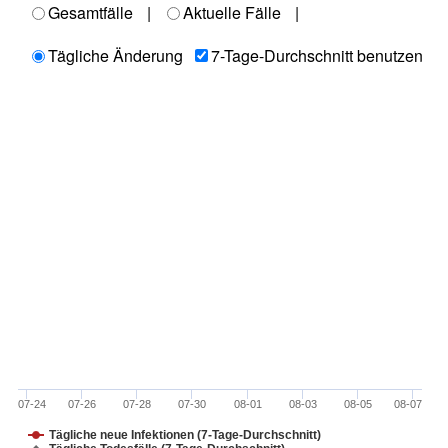
Gesamtfälle
|
Aktuelle Fälle
|
Tägliche Änderung
7-Tage-Durchschnitt benutzen
07-24
07-26
07-28
07-30
08-01
08-03
08-05
08-07
Tägliche neue Infektionen (7-Tage-Durchschnitt)