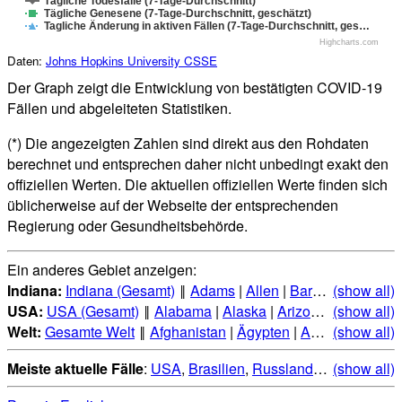
Tägliche Todesfälle (7-Tage-Durchschnitt)
Tägliche Genesene (7-Tage-Durchschnitt, geschätzt)
Tagliche Änderung in aktiven Fällen (7-Tage-Durchschnitt, ges…
Highcharts.com
Daten:
Johns Hopkins University CSSE
Der Graph zeigt die Entwicklung von bestätigten COVID-19
Fällen und abgeleiteten Statistiken.
(*) Die angezeigten Zahlen sind direkt aus den Rohdaten
berechnet und entsprechen daher nicht unbedingt exakt den
offiziellen Werten. Die aktuellen offiziellen Werte finden sich
üblicherweise auf der Webseite der entsprechenden
Regierung oder Gesundheitsbehörde.
Ein anderes Gebiet anzeigen:
Indiana:
Indiana (Gesamt)
‖
Adams
|
Allen
|
Bartholomew
(show all)
|
Be
USA:
USA (Gesamt)
‖
Alabama
|
Alaska
|
Arizona
|
(show all)
Arkansas
Welt:
Gesamte Welt
‖
Afghanistan
|
Ägypten
|
Albanien
(show all)
|
Alge
Meiste aktuelle Fälle
:
USA
,
Brasilien
,
Russland
,
Indien
(show all)
,
Mexi