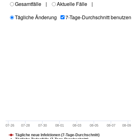
Gesamtfälle
|
Aktuelle Fälle
|
Tägliche Änderung
7-Tage-Durchschnitt benutzen
07-26
07-28
07-30
08-01
08-03
08-05
08-07
08-09
Tägliche neue Infektionen (7-Tage-Durchschnitt)