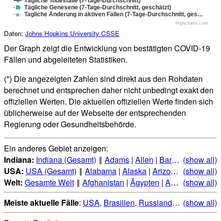
Tägliche Todesfälle (7-Tage-Durchschnitt)
Tägliche Genesene (7-Tage-Durchschnitt, geschätzt)
Tagliche Änderung in aktiven Fällen (7-Tage-Durchschnitt, ges…
Highcharts.com
Daten:
Johns Hopkins University CSSE
Der Graph zeigt die Entwicklung von bestätigten COVID-19
Fällen und abgeleiteten Statistiken.
(*) Die angezeigten Zahlen sind direkt aus den Rohdaten
berechnet und entsprechen daher nicht unbedingt exakt den
offiziellen Werten. Die aktuellen offiziellen Werte finden sich
üblicherweise auf der Webseite der entsprechenden
Regierung oder Gesundheitsbehörde.
Ein anderes Gebiet anzeigen:
Indiana:
Indiana (Gesamt)
‖
Adams
|
Allen
|
Bartholomew
(show all)
|
Be
USA:
USA (Gesamt)
‖
Alabama
|
Alaska
|
Arizona
|
(show all)
Arkansas
Welt:
Gesamte Welt
‖
Afghanistan
|
Ägypten
|
Albanien
(show all)
|
Alge
Meiste aktuelle Fälle
:
USA
,
Brasilien
,
Russland
,
Indien
(show all)
,
Mexi