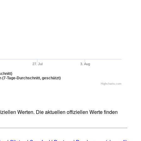
27. Jul
3. Aug
chnitt)
n (7-Tage-Durchschnitt, geschätzt)
Highcharts.com
iellen Werten. Die aktuellen offiziellen Werte finden