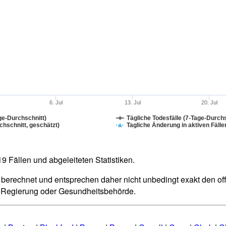
6. Jul
13. Jul
20. Jul
ge-Durchschnitt)
Tägliche Todesfälle (7-Tage-Durchs
hschnitt, geschätzt)
Tagliche Änderung in aktiven Fälle
 Fällen und abgeleiteten Statistiken.
berechnet und entsprechen daher nicht unbedingt exakt den offiz
n Regierung oder Gesundheitsbehörde.