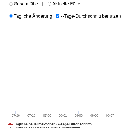
Gesamtfälle
|
Aktuelle Fälle
|
Tägliche Änderung
7-Tage-Durchschnitt benutzen
07-26
07-28
07-30
08-01
08-03
08-05
08-07
Tägliche neue Infektionen (7-Tage-Durchschnitt)