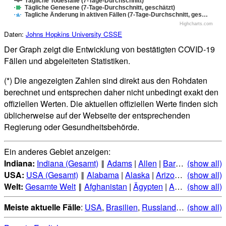
Tägliche Todesfälle (7-Tage-Durchschnitt)
Tägliche Genesene (7-Tage-Durchschnitt, geschätzt)
Tagliche Änderung in aktiven Fällen (7-Tage-Durchschnitt, ges…
Highcharts.com
Daten:
Johns Hopkins University CSSE
Der Graph zeigt die Entwicklung von bestätigten COVID-19
Fällen und abgeleiteten Statistiken.
(*) Die angezeigten Zahlen sind direkt aus den Rohdaten
berechnet und entsprechen daher nicht unbedingt exakt den
offiziellen Werten. Die aktuellen offiziellen Werte finden sich
üblicherweise auf der Webseite der entsprechenden
Regierung oder Gesundheitsbehörde.
Ein anderes Gebiet anzeigen:
Indiana:
Indiana (Gesamt)
‖
Adams
|
Allen
|
Bartholomew
(show all)
|
Be
USA:
USA (Gesamt)
‖
Alabama
|
Alaska
|
Arizona
|
(show all)
Arkansas
Welt:
Gesamte Welt
‖
Afghanistan
|
Ägypten
|
Albanien
(show all)
|
Alge
Meiste aktuelle Fälle
:
USA
,
Brasilien
,
Russland
,
Indien
(show all)
,
Mexi