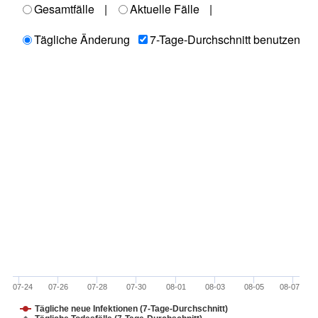
Gesamtfälle
|
Aktuelle Fälle
|
Tägliche Änderung
7-Tage-Durchschnitt benutzen
07-24
07-26
07-28
07-30
08-01
08-03
08-05
08-07
Tägliche neue Infektionen (7-Tage-Durchschnitt)