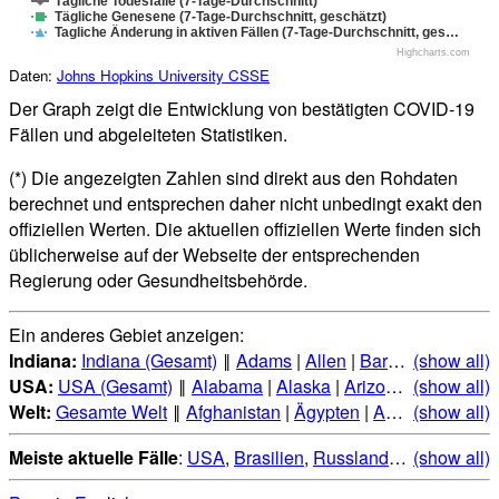
Tägliche Todesfälle (7-Tage-Durchschnitt)
Tägliche Genesene (7-Tage-Durchschnitt, geschätzt)
Tagliche Änderung in aktiven Fällen (7-Tage-Durchschnitt, ges…
Highcharts.com
Daten:
Johns Hopkins University CSSE
Der Graph zeigt die Entwicklung von bestätigten COVID-19
Fällen und abgeleiteten Statistiken.
(*) Die angezeigten Zahlen sind direkt aus den Rohdaten
berechnet und entsprechen daher nicht unbedingt exakt den
offiziellen Werten. Die aktuellen offiziellen Werte finden sich
üblicherweise auf der Webseite der entsprechenden
Regierung oder Gesundheitsbehörde.
Ein anderes Gebiet anzeigen:
Indiana:
Indiana (Gesamt)
‖
Adams
|
Allen
|
Bartholomew
(show all)
|
Be
USA:
USA (Gesamt)
‖
Alabama
|
Alaska
|
Arizona
|
(show all)
Arkansas
Welt:
Gesamte Welt
‖
Afghanistan
|
Ägypten
|
Albanien
(show all)
|
Alge
Meiste aktuelle Fälle
:
USA
,
Brasilien
,
Russland
,
Indien
(show all)
,
Mexi