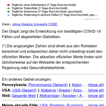
Tägliche neue Infektionen (7-Tage-Durchschnitt)
Tägliche Todesfälle (7-Tage-Durchschnitt)
Tägliche Genesene (7-Tage-Durchschnitt, geschätzt)
Tagliche Änderung in aktiven Fällen (7-Tage-Durchschnitt, ges…
Highcharts.com
Daten:
Johns Hopkins University CSSE
Der Graph zeigt die Entwicklung von bestätigten COVID-19
Fällen und abgeleiteten Statistiken.
(*) Die angezeigten Zahlen sind direkt aus den Rohdaten
berechnet und entsprechen daher nicht unbedingt exakt den
offiziellen Werten. Die aktuellen offiziellen Werte finden sich
üblicherweise auf der Webseite der entsprechenden
Regierung oder Gesundheitsbehörde.
Ein anderes Gebiet anzeigen:
Pennsylvania:
Pennsylvania (Gesamt)
‖
Adams
|
Allegheny
(show all)
USA:
USA (Gesamt)
‖
Alabama
|
Alaska
|
Arizona
|
(show all)
Arkansas
Welt:
Gesamte Welt
‖
Afghanistan
|
Ägypten
|
Albanien
(show all)
|
Alge
Meiste aktuelle Fälle
:
USA
,
Brasilien
,
Russland
,
Indien
(show all)
,
Mexi