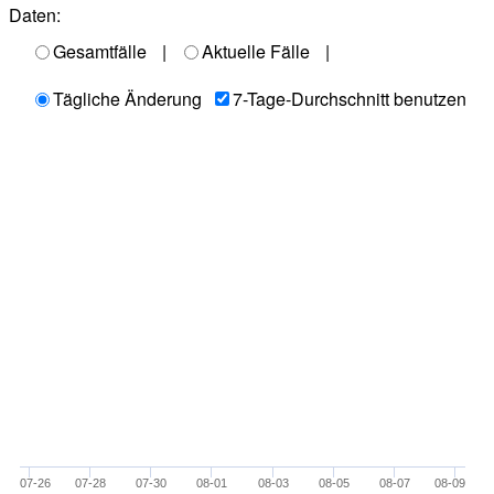
Daten:
Gesamtfälle
|
Aktuelle Fälle
|
Tägliche Änderung
7-Tage-Durchschnitt benutzen
07-26
07-28
07-30
08-01
08-03
08-05
08-07
08-09