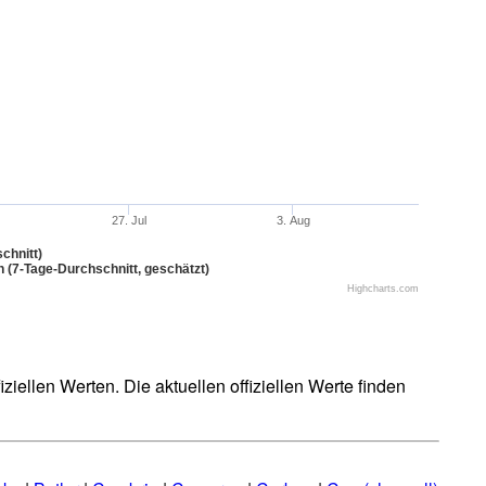
27. Jul
3. Aug
chnitt)
n (7-Tage-Durchschnitt, geschätzt)
Highcharts.com
iellen Werten. Die aktuellen offiziellen Werte finden