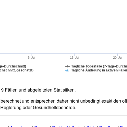
6. Jul
13. Jul
20. Jul
ge-Durchschnitt)
Tägliche Todesfälle (7-Tage-Durchs
hschnitt, geschätzt)
Tagliche Änderung in aktiven Fälle
 Fällen und abgeleiteten Statistiken.
berechnet und entsprechen daher nicht unbedingt exakt den offiz
n Regierung oder Gesundheitsbehörde.