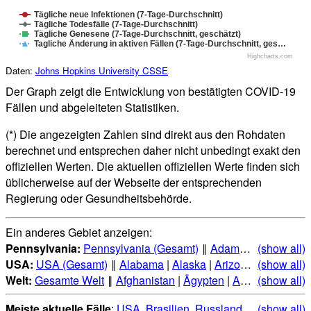
Tägliche neue Infektionen (7-Tage-Durchschnitt)
Tägliche Todesfälle (7-Tage-Durchschnitt)
Tägliche Genesene (7-Tage-Durchschnitt, geschätzt)
Tagliche Änderung in aktiven Fällen (7-Tage-Durchschnitt, ges…
Highcharts.com
Daten:
Johns Hopkins University CSSE
Der Graph zeigt die Entwicklung von bestätigten COVID-19
Fällen und abgeleiteten Statistiken.
(*) Die angezeigten Zahlen sind direkt aus den Rohdaten
berechnet und entsprechen daher nicht unbedingt exakt den
offiziellen Werten. Die aktuellen offiziellen Werte finden sich
üblicherweise auf der Webseite der entsprechenden
Regierung oder Gesundheitsbehörde.
Ein anderes Gebiet anzeigen:
Pennsylvania:
Pennsylvania (Gesamt)
‖
Adams
|
Allegheny
(show all)
USA:
USA (Gesamt)
‖
Alabama
|
Alaska
|
Arizona
|
(show all)
Arkansas
Welt:
Gesamte Welt
‖
Afghanistan
|
Ägypten
|
Albanien
(show all)
|
Alge
Meiste aktuelle Fälle
:
USA
,
Brasilien
,
Russland
,
Indien
(show all)
,
Mexi