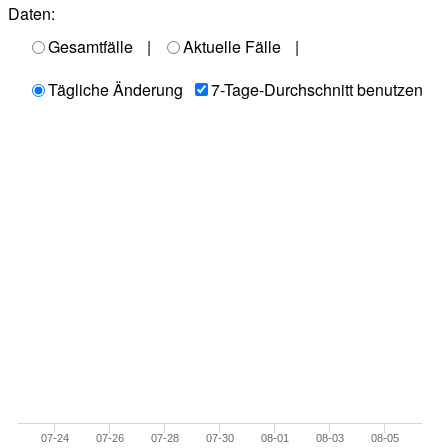
Daten:
Gesamtfälle
|
Aktuelle Fälle
|
Tägliche Änderung
7-Tage-Durchschnitt benutzen
07-24
07-26
07-28
07-30
08-01
08-03
08-05