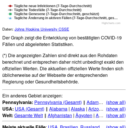
Tägliche neue Infektionen (7-Tage-Durchschnitt)
Tägliche Todesfälle (7-Tage-Durchschnitt)
Tägliche Genesene (7-Tage-Durchschnitt, geschätzt)
Tagliche Änderung in aktiven Fällen (7-Tage-Durchschnitt, ges…
Highcharts.com
Daten:
Johns Hopkins University CSSE
Der Graph zeigt die Entwicklung von bestätigten COVID-19
Fällen und abgeleiteten Statistiken.
(*) Die angezeigten Zahlen sind direkt aus den Rohdaten
berechnet und entsprechen daher nicht unbedingt exakt den
offiziellen Werten. Die aktuellen offiziellen Werte finden sich
üblicherweise auf der Webseite der entsprechenden
Regierung oder Gesundheitsbehörde.
Ein anderes Gebiet anzeigen:
Pennsylvania:
Pennsylvania (Gesamt)
‖
Adams
|
Allegheny
(show all)
USA:
USA (Gesamt)
‖
Alabama
|
Alaska
|
Arizona
|
(show all)
Arkansas
Welt:
Gesamte Welt
‖
Afghanistan
|
Ägypten
|
Albanien
(show all)
|
Alge
Meiste aktuelle Fälle
:
USA
,
Brasilien
,
Russland
,
Indien
(show all)
,
Mexi