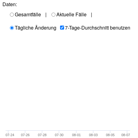
Daten:
Gesamtfälle
|
Aktuelle Fälle
|
Tägliche Änderung
7-Tage-Durchschnitt benutzen
07-24
07-26
07-28
07-30
08-01
08-03
08-05
08-07