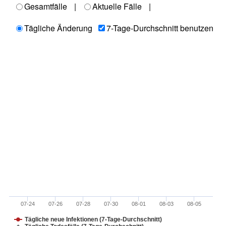
Gesamtfälle
|
Aktuelle Fälle
|
Tägliche Änderung
7-Tage-Durchschnitt benutzen
07-24
07-26
07-28
07-30
08-01
08-03
08-05
Tägliche neue Infektionen (7-Tage-Durchschnitt)