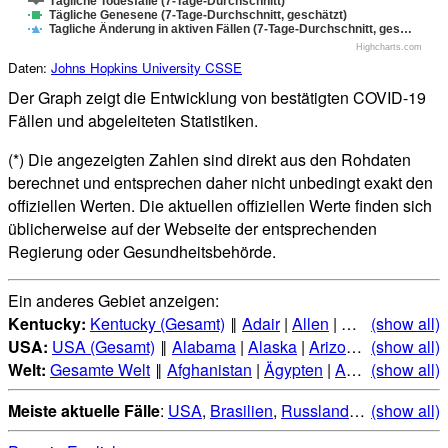
Tägliche Todesfälle (7-Tage-Durchschnitt)
Tägliche Genesene (7-Tage-Durchschnitt, geschätzt)
Tagliche Änderung in aktiven Fällen (7-Tage-Durchschnitt, ges…
Highcharts.com
Daten:
Johns Hopkins University CSSE
Der Graph zeigt die Entwicklung von bestätigten COVID-19
Fällen und abgeleiteten Statistiken.
(*) Die angezeigten Zahlen sind direkt aus den Rohdaten
berechnet und entsprechen daher nicht unbedingt exakt den
offiziellen Werten. Die aktuellen offiziellen Werte finden sich
üblicherweise auf der Webseite der entsprechenden
Regierung oder Gesundheitsbehörde.
Ein anderes Gebiet anzeigen:
Kentucky:
Kentucky (Gesamt)
‖
Adair
|
Allen
|
Anderson
(show all)
|
Bal
USA:
USA (Gesamt)
‖
Alabama
|
Alaska
|
Arizona
|
(show all)
Arkansas
Welt:
Gesamte Welt
‖
Afghanistan
|
Ägypten
|
Albanien
(show all)
|
Alge
Meiste aktuelle Fälle
:
USA
,
Brasilien
,
Russland
,
Indien
(show all)
,
Mexi