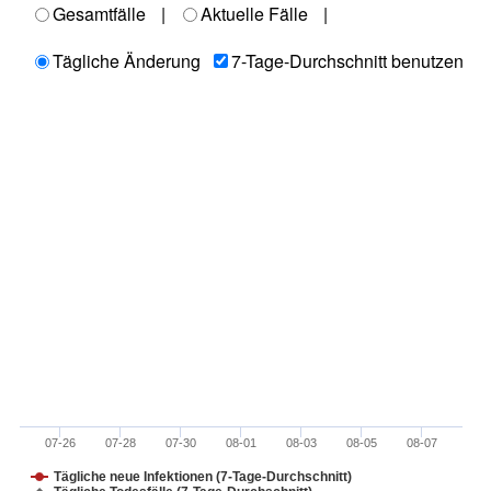
Gesamtfälle
|
Aktuelle Fälle
|
Tägliche Änderung
7-Tage-Durchschnitt benutzen
07-26
07-28
07-30
08-01
08-03
08-05
08-07
Tägliche neue Infektionen (7-Tage-Durchschnitt)