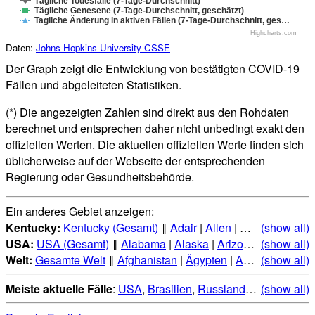
Tägliche Todesfälle (7-Tage-Durchschnitt)
Tägliche Genesene (7-Tage-Durchschnitt, geschätzt)
Tagliche Änderung in aktiven Fällen (7-Tage-Durchschnitt, ges…
Highcharts.com
Daten:
Johns Hopkins University CSSE
Der Graph zeigt die Entwicklung von bestätigten COVID-19
Fällen und abgeleiteten Statistiken.
(*) Die angezeigten Zahlen sind direkt aus den Rohdaten
berechnet und entsprechen daher nicht unbedingt exakt den
offiziellen Werten. Die aktuellen offiziellen Werte finden sich
üblicherweise auf der Webseite der entsprechenden
Regierung oder Gesundheitsbehörde.
Ein anderes Gebiet anzeigen:
Kentucky:
Kentucky (Gesamt)
‖
Adair
|
Allen
|
Anderson
(show all)
|
Bal
USA:
USA (Gesamt)
‖
Alabama
|
Alaska
|
Arizona
|
(show all)
Arkansas
Welt:
Gesamte Welt
‖
Afghanistan
|
Ägypten
|
Albanien
(show all)
|
Alge
Meiste aktuelle Fälle
:
USA
,
Brasilien
,
Russland
,
Indien
(show all)
,
Mexi