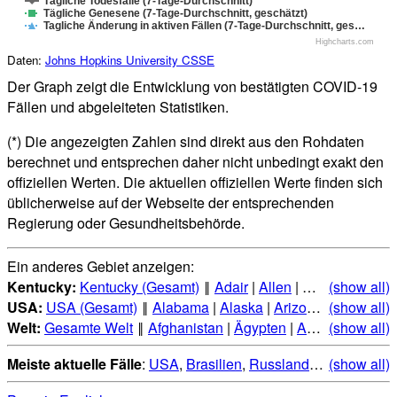
Tägliche Todesfälle (7-Tage-Durchschnitt)
Tägliche Genesene (7-Tage-Durchschnitt, geschätzt)
Tagliche Änderung in aktiven Fällen (7-Tage-Durchschnitt, ges…
Highcharts.com
Daten:
Johns Hopkins University CSSE
Der Graph zeigt die Entwicklung von bestätigten COVID-19
Fällen und abgeleiteten Statistiken.
(*) Die angezeigten Zahlen sind direkt aus den Rohdaten
berechnet und entsprechen daher nicht unbedingt exakt den
offiziellen Werten. Die aktuellen offiziellen Werte finden sich
üblicherweise auf der Webseite der entsprechenden
Regierung oder Gesundheitsbehörde.
Ein anderes Gebiet anzeigen:
Kentucky:
Kentucky (Gesamt)
‖
Adair
|
Allen
|
Anderson
(show all)
|
Bal
USA:
USA (Gesamt)
‖
Alabama
|
Alaska
|
Arizona
|
(show all)
Arkansas
Welt:
Gesamte Welt
‖
Afghanistan
|
Ägypten
|
Albanien
(show all)
|
Alge
Meiste aktuelle Fälle
:
USA
,
Brasilien
,
Russland
,
Indien
(show all)
,
Mexi