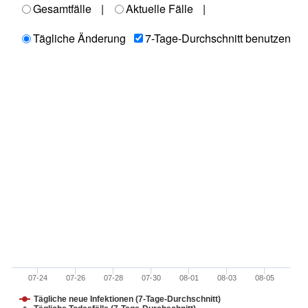
Gesamtfälle
|
Aktuelle Fälle
|
Tägliche Änderung
7-Tage-Durchschnitt benutzen
07-24
07-26
07-28
07-30
08-01
08-03
08-05
Tägliche neue Infektionen (7-Tage-Durchschnitt)