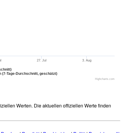
ul
27. Jul
3. Aug
chnitt)
n (7-Tage-Durchschnitt, geschätzt)
Highcharts.com
iellen Werten. Die aktuellen offiziellen Werte finden