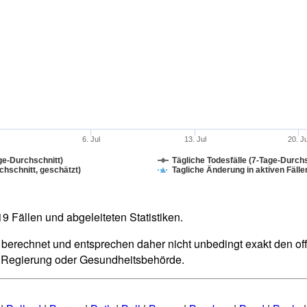
6. Jul
13. Jul
20. J
ge-Durchschnitt)
Tägliche Todesfälle (7-Tage-Durchs
hschnitt, geschätzt)
Tagliche Änderung in aktiven Fälle
 Fällen und abgeleiteten Statistiken.
berechnet und entsprechen daher nicht unbedingt exakt den offiz
n Regierung oder Gesundheitsbehörde.