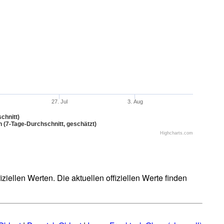
27. Jul
3. Aug
chnitt)
n (7-Tage-Durchschnitt, geschätzt)
Highcharts.com
iellen Werten. Die aktuellen offiziellen Werte finden