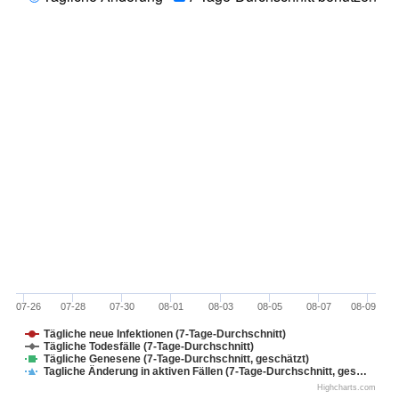
07-26
07-28
07-30
08-01
08-03
08-05
08-07
08-09
Tägliche neue Infektionen (7-Tage-Durchschnitt)
Tägliche Todesfälle (7-Tage-Durchschnitt)
Tägliche Genesene (7-Tage-Durchschnitt, geschätzt)
Tagliche Änderung in aktiven Fällen (7-Tage-Durchschnitt, ges…
Highcharts.com