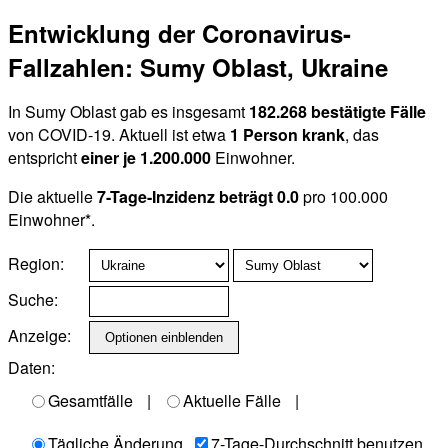
Entwicklung der Coronavirus-
Fallzahlen: Sumy Oblast, Ukraine
In Sumy Oblast gab es insgesamt
182.268 bestätigte Fälle
von COVID-19. Aktuell ist etwa
1 Person krank
, das
entspricht
einer je 1.200.000
Einwohner.
Die aktuelle
7-Tage-Inzidenz beträgt 0.0
pro 100.000
Einwohner*.
Region:
Suche:
Anzeige:
Daten:
Gesamtfälle
|
Aktuelle Fälle
|
Tägliche Änderung
7-Tage-Durchschnitt benutzen