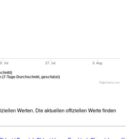
0. Jul
27. Jul
3. Aug
chnitt)
n (7-Tage-Durchschnitt, geschätzt)
Highcharts.com
iellen Werten. Die aktuellen offiziellen Werte finden