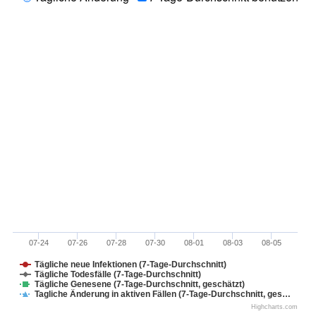
07-24
07-26
07-28
07-30
08-01
08-03
08-05
Tägliche neue Infektionen (7-Tage-Durchschnitt)
Tägliche Todesfälle (7-Tage-Durchschnitt)
Tägliche Genesene (7-Tage-Durchschnitt, geschätzt)
Tagliche Änderung in aktiven Fällen (7-Tage-Durchschnitt, ges…
Highcharts.com