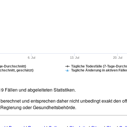
6. Jul
13. Jul
20. Jul
ge-Durchschnitt)
Tägliche Todesfälle (7-Tage-Durchs
hschnitt, geschätzt)
Tagliche Änderung in aktiven Fälle
 Fällen und abgeleiteten Statistiken.
berechnet und entsprechen daher nicht unbedingt exakt den offiz
n Regierung oder Gesundheitsbehörde.