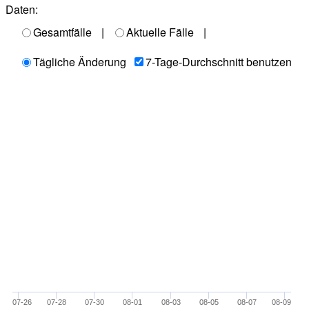
Daten:
Gesamtfälle
|
Aktuelle Fälle
|
Tägliche Änderung
7-Tage-Durchschnitt benutzen
07-26
07-28
07-30
08-01
08-03
08-05
08-07
08-09