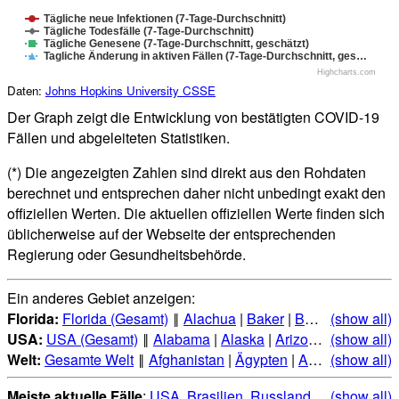
Tägliche neue Infektionen (7-Tage-Durchschnitt)
Tägliche Todesfälle (7-Tage-Durchschnitt)
Tägliche Genesene (7-Tage-Durchschnitt, geschätzt)
Tagliche Änderung in aktiven Fällen (7-Tage-Durchschnitt, ges…
Highcharts.com
Daten:
Johns Hopkins University CSSE
Der Graph zeigt die Entwicklung von bestätigten COVID-19
Fällen und abgeleiteten Statistiken.
(*) Die angezeigten Zahlen sind direkt aus den Rohdaten
berechnet und entsprechen daher nicht unbedingt exakt den
offiziellen Werten. Die aktuellen offiziellen Werte finden sich
üblicherweise auf der Webseite der entsprechenden
Regierung oder Gesundheitsbehörde.
Ein anderes Gebiet anzeigen:
Florida:
Florida (Gesamt)
‖
Alachua
|
Baker
|
Bay
|
Bradford
(show all)
|
USA:
USA (Gesamt)
‖
Alabama
|
Alaska
|
Arizona
|
(show all)
Arkansas
Welt:
Gesamte Welt
‖
Afghanistan
|
Ägypten
|
Albanien
(show all)
|
Alge
Meiste aktuelle Fälle
:
USA
,
Brasilien
,
Russland
,
Indien
(show all)
,
Mexi