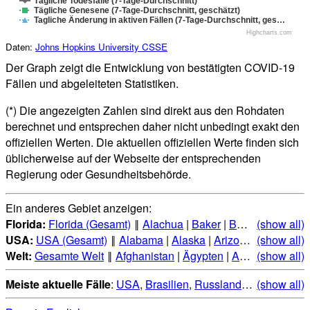
Tägliche Todesfälle (7-Tage-Durchschnitt)
Tägliche Genesene (7-Tage-Durchschnitt, geschätzt)
Tagliche Änderung in aktiven Fällen (7-Tage-Durchschnitt, ges…
Highcharts.com
Daten:
Johns Hopkins University CSSE
Der Graph zeigt die Entwicklung von bestätigten COVID-19
Fällen und abgeleiteten Statistiken.
(*) Die angezeigten Zahlen sind direkt aus den Rohdaten
berechnet und entsprechen daher nicht unbedingt exakt den
offiziellen Werten. Die aktuellen offiziellen Werte finden sich
üblicherweise auf der Webseite der entsprechenden
Regierung oder Gesundheitsbehörde.
Ein anderes Gebiet anzeigen:
Florida:
Florida (Gesamt)
‖
Alachua
|
Baker
|
Bay
|
Bradford
(show all)
|
USA:
USA (Gesamt)
‖
Alabama
|
Alaska
|
Arizona
|
(show all)
Arkansas
Welt:
Gesamte Welt
‖
Afghanistan
|
Ägypten
|
Albanien
(show all)
|
Alge
Meiste aktuelle Fälle
:
USA
,
Brasilien
,
Russland
,
Indien
(show all)
,
Mexi