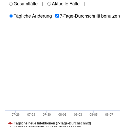
Gesamtfälle
|
Aktuelle Fälle
|
Tägliche Änderung
7-Tage-Durchschnitt benutzen
07-26
07-28
07-30
08-01
08-03
08-05
08-07
Tägliche neue Infektionen (7-Tage-Durchschnitt)