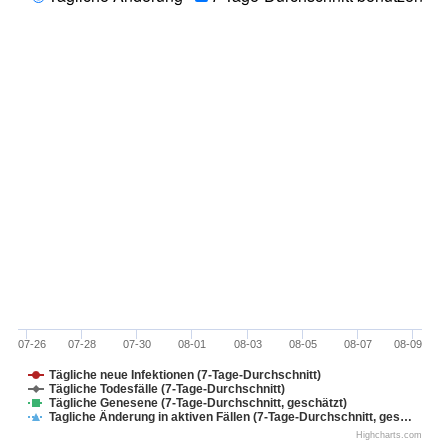
07-26
07-28
07-30
08-01
08-03
08-05
08-07
08-09
Tägliche neue Infektionen (7-Tage-Durchschnitt)
Tägliche Todesfälle (7-Tage-Durchschnitt)
Tägliche Genesene (7-Tage-Durchschnitt, geschätzt)
Tagliche Änderung in aktiven Fällen (7-Tage-Durchschnitt, ges…
Highcharts.com