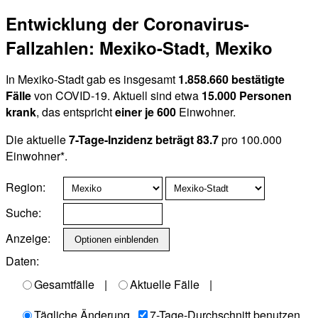
Entwicklung der Coronavirus-
Fallzahlen: Mexiko-Stadt, Mexiko
In Mexiko-Stadt gab es insgesamt
1.858.660 bestätigte
Fälle
von COVID-19. Aktuell sind etwa
15.000 Personen
krank
, das entspricht
einer je 600
Einwohner.
Die aktuelle
7-Tage-Inzidenz beträgt 83.7
pro 100.000
Einwohner*.
Region:
Suche:
Anzeige:
Daten:
Gesamtfälle
|
Aktuelle Fälle
|
Tägliche Änderung
7-Tage-Durchschnitt benutzen