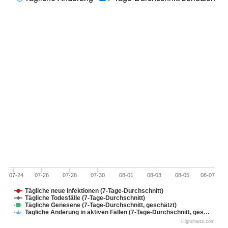
07-24
07-26
07-28
07-30
08-01
08-03
08-05
08-07
Tägliche neue Infektionen (7-Tage-Durchschnitt)
Tägliche Todesfälle (7-Tage-Durchschnitt)
Tägliche Genesene (7-Tage-Durchschnitt, geschätzt)
Tagliche Änderung in aktiven Fällen (7-Tage-Durchschnitt, ges…
Highcharts.com