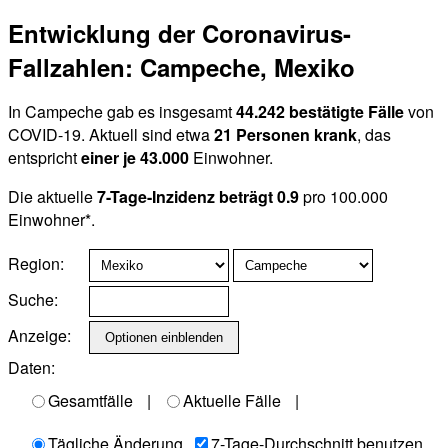
Entwicklung der Coronavirus-
Fallzahlen: Campeche, Mexiko
In Campeche gab es insgesamt
44.242 bestätigte Fälle
von
COVID-19. Aktuell sind etwa
21 Personen krank
, das
entspricht
einer je 43.000
Einwohner.
Die aktuelle
7-Tage-Inzidenz beträgt 0.9
pro 100.000
Einwohner*.
Region:
Suche:
Anzeige:
Daten:
Gesamtfälle
|
Aktuelle Fälle
|
Tägliche Änderung
7-Tage-Durchschnitt benutzen