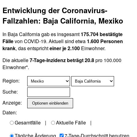
Entwicklung der Coronavirus-
Fallzahlen: Baja California, Mexiko
In Baja California gab es insgesamt
175.704 bestätigte
Fälle
von COVID-19. Aktuell sind etwa
1.600 Personen
krank
, das entspricht
einer je 2.100
Einwohner.
Die aktuelle
7-Tage-Inzidenz beträgt 20.8
pro 100.000
Einwohner*.
Region:
Suche:
Anzeige:
Daten:
Gesamtfälle
|
Aktuelle Fälle
|
Tägliche Änderung
7-Tage-Durchschnitt benutzen