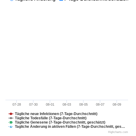
07-28
07-30
08-01
08-03
08-05
08-07
08-09
Tägliche neue Infektionen (7-Tage-Durchschnitt)
Tägliche Todesfälle (7-Tage-Durchschnitt)
Tägliche Genesene (7-Tage-Durchschnitt, geschätzt)
Tagliche Änderung in aktiven Fällen (7-Tage-Durchschnitt, ges…
Highcharts.com