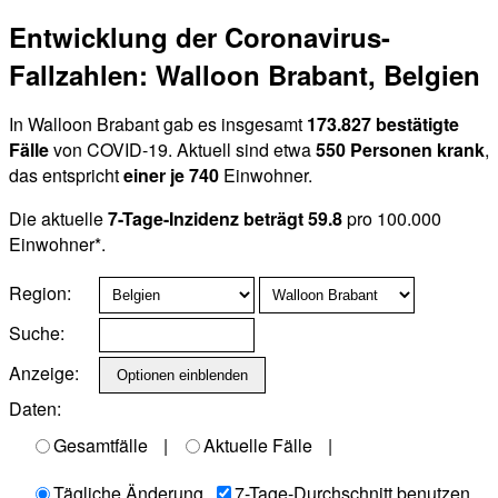
Entwicklung der Coronavirus-
Fallzahlen: Walloon Brabant, Belgien
In Walloon Brabant gab es insgesamt
173.827 bestätigte
Fälle
von COVID-19. Aktuell sind etwa
550 Personen krank
,
das entspricht
einer je 740
Einwohner.
Die aktuelle
7-Tage-Inzidenz beträgt 59.8
pro 100.000
Einwohner*.
Region:
Suche:
Anzeige:
Daten:
Gesamtfälle
|
Aktuelle Fälle
|
Tägliche Änderung
7-Tage-Durchschnitt benutzen