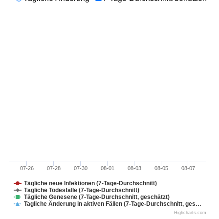
07-26
07-28
07-30
08-01
08-03
08-05
08-07
Tägliche neue Infektionen (7-Tage-Durchschnitt)
Tägliche Todesfälle (7-Tage-Durchschnitt)
Tägliche Genesene (7-Tage-Durchschnitt, geschätzt)
Tagliche Änderung in aktiven Fällen (7-Tage-Durchschnitt, ges…
Highcharts.com