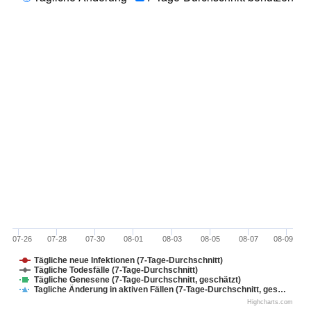
07-26
07-28
07-30
08-01
08-03
08-05
08-07
08-09
Tägliche neue Infektionen (7-Tage-Durchschnitt)
Tägliche Todesfälle (7-Tage-Durchschnitt)
Tägliche Genesene (7-Tage-Durchschnitt, geschätzt)
Tagliche Änderung in aktiven Fällen (7-Tage-Durchschnitt, ges…
Highcharts.com