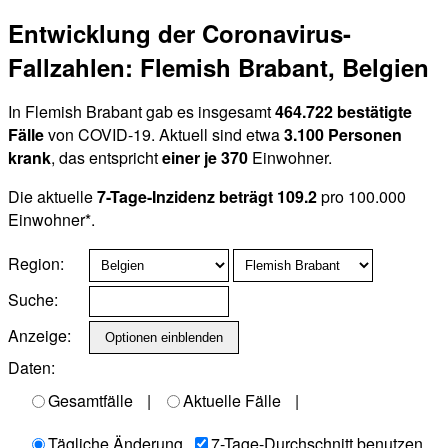
Entwicklung der Coronavirus-
Fallzahlen: Flemish Brabant, Belgien
In Flemish Brabant gab es insgesamt
464.722 bestätigte
Fälle
von COVID-19. Aktuell sind etwa
3.100 Personen
krank
, das entspricht
einer je 370
Einwohner.
Die aktuelle
7-Tage-Inzidenz beträgt 109.2
pro 100.000
Einwohner*.
Region:
Suche:
Anzeige:
Daten:
Gesamtfälle
|
Aktuelle Fälle
|
Tägliche Änderung
7-Tage-Durchschnitt benutzen