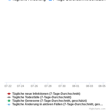
07-22
07-24
07-26
07-28
07-30
08-01
08-03
08-05
Tägliche neue Infektionen (7-Tage-Durchschnitt)
Tägliche Todesfälle (7-Tage-Durchschnitt)
Tägliche Genesene (7-Tage-Durchschnitt, geschätzt)
Tagliche Änderung in aktiven Fällen (7-Tage-Durchschnitt, ges…
Highcharts.com