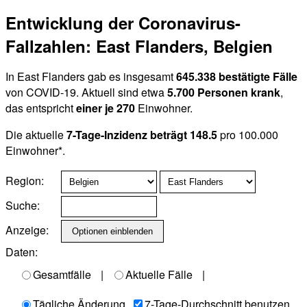
Entwicklung der Coronavirus-
Fallzahlen: East Flanders, Belgien
In East Flanders gab es insgesamt
645.338 bestätigte Fälle
von COVID-19. Aktuell sind etwa
5.700 Personen krank
,
das entspricht
einer je 270
Einwohner.
Die aktuelle
7-Tage-Inzidenz beträgt 148.5
pro 100.000
Einwohner*.
Region:
Suche:
Anzeige:
Daten:
Gesamtfälle
|
Aktuelle Fälle
|
Tägliche Änderung
7-Tage-Durchschnitt benutzen