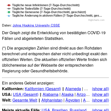
Tägliche neue Infektionen (7-Tage-Durchschnitt)
Tägliche Todesfälle (7-Tage-Durchschnitt)
Tägliche Genesene (7-Tage-Durchschnitt, geschätzt)
Tagliche Änderung in aktiven Fällen (7-Tage-Durchschnitt, ges…
Highcharts.com
Daten:
Johns Hopkins University CSSE
Der Graph zeigt die Entwicklung von bestätigten COVID-19
Fällen und abgeleiteten Statistiken.
(*) Die angezeigten Zahlen sind direkt aus den Rohdaten
berechnet und entsprechen daher nicht unbedingt exakt den
offiziellen Werten. Die aktuellen offiziellen Werte finden sich
üblicherweise auf der Webseite der entsprechenden
Regierung oder Gesundheitsbehörde.
Ein anderes Gebiet anzeigen:
Kalifornien:
Kalifornien (Gesamt)
‖
Alameda
|
Alpine
(show all)
|
Amado
USA:
USA (Gesamt)
‖
Alabama
|
Alaska
|
Arizona
|
(show all)
Arkansas
Welt:
Gesamte Welt
‖
Afghanistan
|
Ägypten
|
Albanien
(show all)
|
Alge
Meiste aktuelle Fälle
:
USA
,
Brasilien
,
Russland
,
Indien
(show all)
,
Mexi