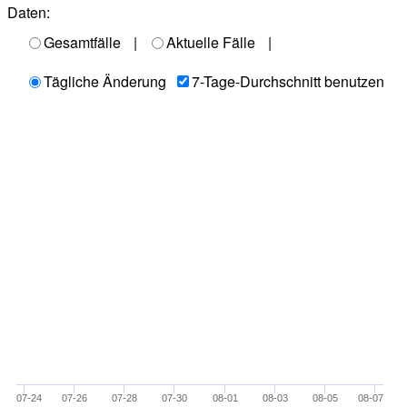
Daten:
Gesamtfälle
|
Aktuelle Fälle
|
Tägliche Änderung
7-Tage-Durchschnitt benutzen
07-24
07-26
07-28
07-30
08-01
08-03
08-05
08-07