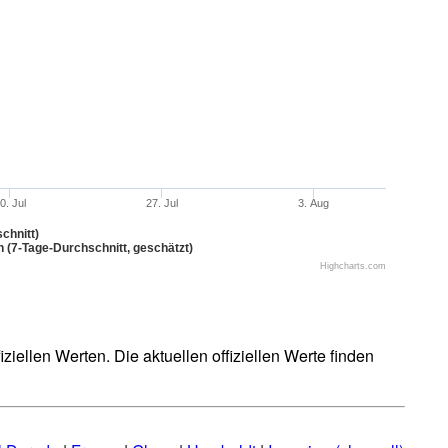
0. Jul
27. Jul
3. Aug
chnitt)
n (7-Tage-Durchschnitt, geschätzt)
Highcharts.com
iellen Werten. Die aktuellen offiziellen Werte finden