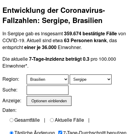
Entwicklung der Coronavirus-
Fallzahlen: Sergipe, Brasilien
In Sergipe gab es insgesamt
359.674 bestätigte Fälle
von
COVID-19. Aktuell sind etwa
63 Personen krank
, das
entspricht
einer je 36.000
Einwohner.
Die aktuelle
7-Tage-Inzidenz beträgt 0.3
pro 100.000
Einwohner*.
Region:
Suche:
Anzeige:
Daten:
Gesamtfälle
|
Aktuelle Fälle
|
Tägliche Änderung
7-Tage-Durchschnitt benutzen