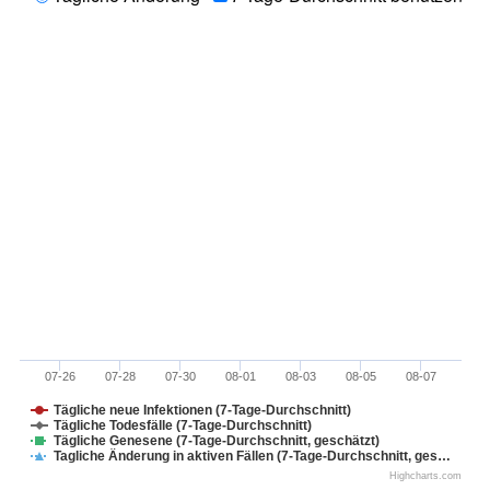
07-26
07-28
07-30
08-01
08-03
08-05
08-07
Tägliche neue Infektionen (7-Tage-Durchschnitt)
Tägliche Todesfälle (7-Tage-Durchschnitt)
Tägliche Genesene (7-Tage-Durchschnitt, geschätzt)
Tagliche Änderung in aktiven Fällen (7-Tage-Durchschnitt, ges…
Highcharts.com