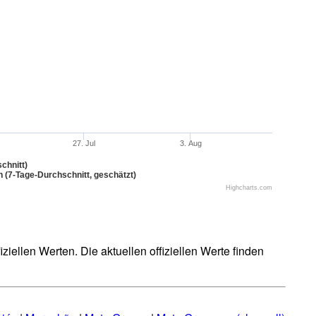
27. Jul
3. Aug
chnitt)
n (7-Tage-Durchschnitt, geschätzt)
Highcharts.com
iellen Werten. Die aktuellen offiziellen Werte finden