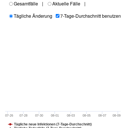
Gesamtfälle
|
Aktuelle Fälle
|
Tägliche Änderung
7-Tage-Durchschnitt benutzen
07-26
07-28
07-30
08-01
08-03
08-05
08-07
08-09
Tägliche neue Infektionen (7-Tage-Durchschnitt)