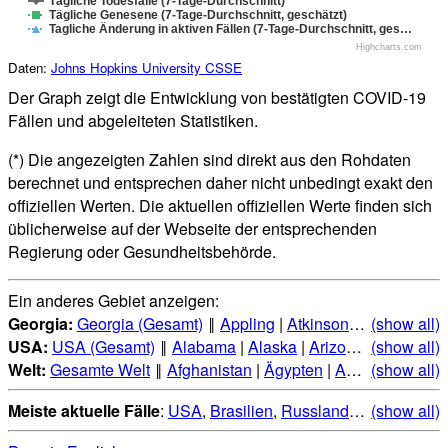
Tägliche Todesfälle (7-Tage-Durchschnitt)
Tägliche Genesene (7-Tage-Durchschnitt, geschätzt)
Tagliche Änderung in aktiven Fällen (7-Tage-Durchschnitt, ges…
Highcharts.com
Daten:
Johns Hopkins University CSSE
Der Graph zeigt die Entwicklung von bestätigten COVID-19
Fällen und abgeleiteten Statistiken.
(*) Die angezeigten Zahlen sind direkt aus den Rohdaten
berechnet und entsprechen daher nicht unbedingt exakt den
offiziellen Werten. Die aktuellen offiziellen Werte finden sich
üblicherweise auf der Webseite der entsprechenden
Regierung oder Gesundheitsbehörde.
Ein anderes Gebiet anzeigen:
Georgia:
Georgia (Gesamt)
‖
Appling
|
Atkinson
|
Bacon
(show all)
|
Bak
USA:
USA (Gesamt)
‖
Alabama
|
Alaska
|
Arizona
|
(show all)
Arkansas
Welt:
Gesamte Welt
‖
Afghanistan
|
Ägypten
|
Albanien
(show all)
|
Alge
Meiste aktuelle Fälle
:
USA
,
Brasilien
,
Russland
,
Indien
(show all)
,
Mexi