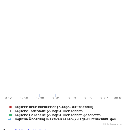
07-26
07-28
07-30
08-01
08-03
08-05
08-07
08-09
Tägliche neue Infektionen (7-Tage-Durchschnitt)
Tägliche Todesfälle (7-Tage-Durchschnitt)
Tägliche Genesene (7-Tage-Durchschnitt, geschätzt)
Tagliche Änderung in aktiven Fällen (7-Tage-Durchschnitt, ges…
Highcharts.com