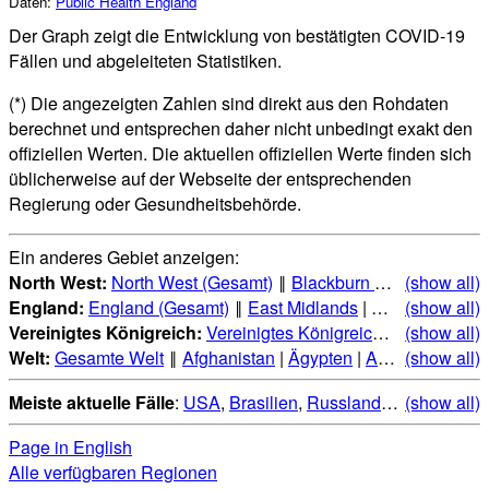
Daten:
Public Health England
Der Graph zeigt die Entwicklung von bestätigten COVID-19
Fällen und abgeleiteten Statistiken.
(*) Die angezeigten Zahlen sind direkt aus den Rohdaten
berechnet und entsprechen daher nicht unbedingt exakt den
offiziellen Werten. Die aktuellen offiziellen Werte finden sich
üblicherweise auf der Webseite der entsprechenden
Regierung oder Gesundheitsbehörde.
Ein anderes Gebiet anzeigen:
North West:
North West (Gesamt)
‖
Blackburn with Darwen
(show all)
|
England:
England (Gesamt)
‖
East Midlands
|
East of Englan
(show all)
Vereinigtes Königreich:
Vereinigtes Königreich (Gesamt)
(show all)
‖
E
Welt:
Gesamte Welt
‖
Afghanistan
|
Ägypten
|
Albanien
(show all)
|
Alge
Meiste aktuelle Fälle
:
USA
,
Brasilien
,
Russland
,
Indien
(show all)
,
Mexi
Page in English
Alle verfügbaren Regionen