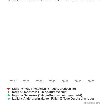
07-24
07-26
07-28
07-30
08-01
08-03
08-05
Tägliche neue Infektionen (7-Tage-Durchschnitt)
Tägliche Todesfälle (7-Tage-Durchschnitt)
Tägliche Genesene (7-Tage-Durchschnitt, geschätzt)
Tagliche Änderung in aktiven Fällen (7-Tage-Durchschnitt, ges…
Highcharts.com