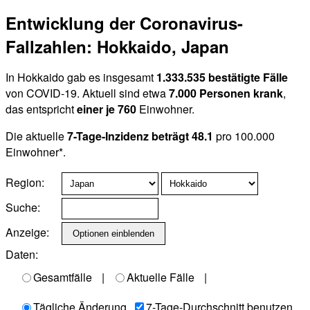
Entwicklung der Coronavirus-
Fallzahlen: Hokkaido, Japan
In Hokkaido gab es insgesamt
1.333.535 bestätigte Fälle
von COVID-19. Aktuell sind etwa
7.000 Personen krank
,
das entspricht
einer je 760
Einwohner.
Die aktuelle
7-Tage-Inzidenz beträgt 48.1
pro 100.000
Einwohner*.
Region:
Suche:
Anzeige:
Daten:
Gesamtfälle
|
Aktuelle Fälle
|
Tägliche Änderung
7-Tage-Durchschnitt benutzen