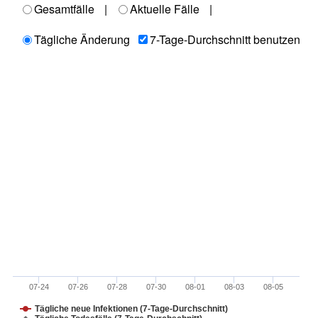
Gesamtfälle
|
Aktuelle Fälle
|
Tägliche Änderung
7-Tage-Durchschnitt benutzen
07-24
07-26
07-28
07-30
08-01
08-03
08-05
Tägliche neue Infektionen (7-Tage-Durchschnitt)