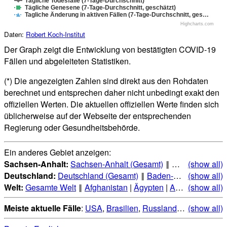
Tägliche Todesfälle (7-Tage-Durchschnitt)
Tägliche Genesene (7-Tage-Durchschnitt, geschätzt)
Tagliche Änderung in aktiven Fällen (7-Tage-Durchschnitt, ges…
Highcharts.com
Daten:
Robert Koch-Institut
Der Graph zeigt die Entwicklung von bestätigten COVID-19
Fällen und abgeleiteten Statistiken.
(*) Die angezeigten Zahlen sind direkt aus den Rohdaten
berechnet und entsprechen daher nicht unbedingt exakt den
offiziellen Werten. Die aktuellen offiziellen Werte finden sich
üblicherweise auf der Webseite der entsprechenden
Regierung oder Gesundheitsbehörde.
Ein anderes Gebiet anzeigen:
Sachsen-Anhalt:
Sachsen-Anhalt (Gesamt)
‖
Altmarkkreis S
(show all)
Deutschland:
Deutschland (Gesamt)
‖
Baden-Württemberg
(show all)
|
Welt:
Gesamte Welt
‖
Afghanistan
|
Ägypten
|
Albanien
(show all)
|
Alge
Meiste aktuelle Fälle
:
USA
,
Brasilien
,
Russland
,
Indien
(show all)
,
Mexi