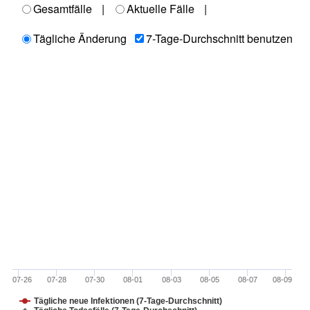
Gesamtfälle
|
Aktuelle Fälle
|
Tägliche Änderung
7-Tage-Durchschnitt benutzen
07-26
07-28
07-30
08-01
08-03
08-05
08-07
08-09
Tägliche neue Infektionen (7-Tage-Durchschnitt)