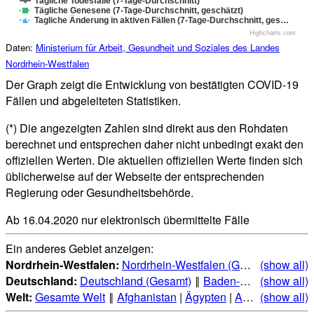
Tägliche Todesfälle (7-Tage-Durchschnitt)
Tägliche Genesene (7-Tage-Durchschnitt, geschätzt)
Tagliche Änderung in aktiven Fällen (7-Tage-Durchschnitt, ges…
Highcharts.com
Daten:
Ministerium für Arbeit, Gesundheit und Soziales des Landes
Nordrhein-Westfalen
Der Graph zeigt die Entwicklung von bestätigten COVID-19
Fällen und abgeleiteten Statistiken.
(*) Die angezeigten Zahlen sind direkt aus den Rohdaten
berechnet und entsprechen daher nicht unbedingt exakt den
offiziellen Werten. Die aktuellen offiziellen Werte finden sich
üblicherweise auf der Webseite der entsprechenden
Regierung oder Gesundheitsbehörde.
Ab 16.04.2020 nur elektronisch übermittelte Fälle
Ein anderes Gebiet anzeigen:
Nordrhein-Westfalen:
Nordrhein-Westfalen (Gesamt)
(show all)
‖
Aache
Deutschland:
Deutschland (Gesamt)
‖
Baden-Württemberg
(show all)
|
Welt:
Gesamte Welt
‖
Afghanistan
|
Ägypten
|
Albanien
(show all)
|
Alge